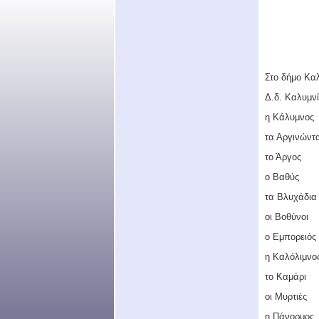
Στο δήμο Κα
Δ.δ. Καλυμν
η Κάλυμνος
τα Αργινώντ
το Άργος
ο Βαθύς
τα Βλυχάδια
οι Βοθύνοι
ο Εμπορειός
η Καλόλιμνο
το Καμάρι
οι Μυρτιές
η Πάνορμος