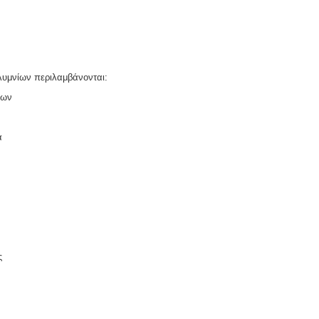
λυμνίων περιλαμβάνονται:
ίων
α
ς