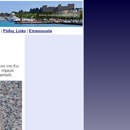
www.rodosislandinfo.gr
|
Ρόδος Links
|
Επικοινωνία
μεσα στη Κω
, σήμερα
ορισμός.