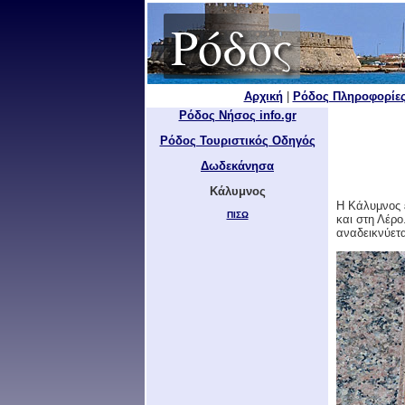
Ρόδος
Αρχική
|
Ρόδος Πληροφορίε
Ρόδος Νήσος info.gr
Ρόδος Τουριστικός Οδηγός
Δωδεκάνησα
Κάλυμνος
Η Κάλυμνος ε
ΠΙΣΩ
και στη Λέρο
αναδεικνύετα