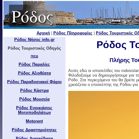
Ρόδος
Αρχική
|
Ρόδος Πληροφορίες
|
Ρόδος Τουριστικός Ο
Ρόδος Νήσος info.gr
Ρόδος Τ
Ρόδος Τουριστικός Οδηγός
ΠΙΣΩ
Πλήρης Το
Ρόδος Παραλίες
Αυτές εδώ οι ιστοσελίδες του rodosisla
Ρόδος Αξιοθέατα
Φιλοδοξούμε να δημιουργήσουμε για το
Ρόδο. Στα περιεχόμενα του θα βρείτε 
Ρόδος Παραδοσιακοί Φάροι
χρειάζεται ο επισκέπτης της Ρόδου για
Ρόδος Κάστρα
Ρόδος Μουσεία
Ρόδος Ενοικιάσεις
Μοτοποδηλάτων
Motorent
Ρόδος Δραστηριότητες
Ρόδος Διασκέδαση