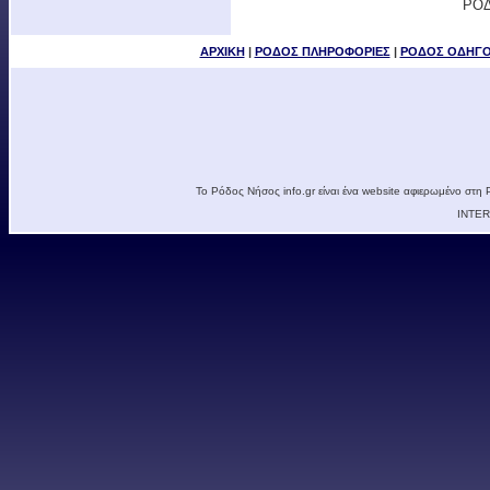
ΡΟΔ
ΑΡΧΙΚΗ
|
ΡΟΔΟΣ ΠΛΗΡΟΦΟΡΙΕΣ
|
ΡΟΔΟΣ ΟΔΗΓ
Το Ρόδος Νήσος info.gr είναι ένα website αφιερωμένο στη Ρ
INTE